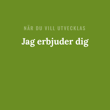
NÄR DU VILL UTVECKLAS
Jag erbjuder dig

KÄRLEKSCOACHING