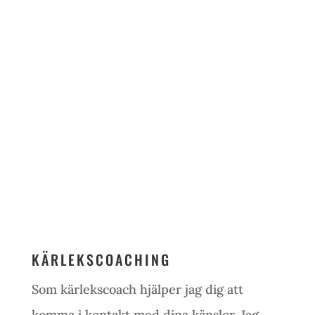
Jag hjälper
människor att
älska sig
själva
KÄRLEKSCOACHING
Som kärlekscoach hjälper jag dig att
komma i kontakt med dina känslor. Jag